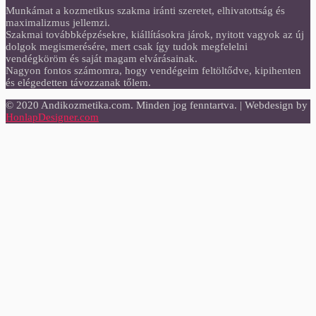
Munkámat a kozmetikus szakma iránti szeretet, elhivatottság és
maximalizmus jellemzi.
Szakmai továbbképzésekre, kiállításokra járok, nyitott vagyok az új
dolgok megismerésére, mert csak így tudok megfelelni
vendégköröm és saját magam elvárásainak.
Nagyon fontos számomra, hogy vendégeim feltöltődve, kipihenten
és elégedetten távozzanak tőlem.
© 2020 Andikozmetika.com. Minden jog fenntartva. | Webdesign by
HonlapDesigner.com