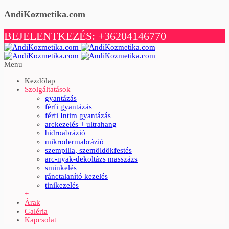
AndiKozmetika.com
BEJELENTKEZÉS: +36204146770
Menu
Kezdőlap
Szolgáltatások
gyantázás
férfi gyantázás
férfi Intim gyantázás
arckezelés + ultrahang
hidroabrázió
mikrodermabrázió
szempilla, szemöldökfestés
arc-nyak-dekoltázs masszázs
sminkelés
ránctalanító kezelés
tinikezelés
+
Árak
Galéria
Kapcsolat