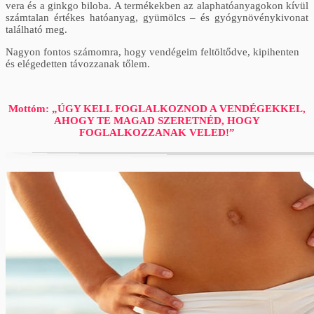
vera és a ginkgo biloba. A termékekben az alaphatóanyagokon kívül
számtalan értékes hatóanyag, gyümölcs – és gyógynövénykivonat
található meg.
Nagyon fontos számomra, hogy vendégeim feltöltődve, kipihenten
és elégedetten távozzanak tőlem.
Mottóm: „ÚGY KELL FOGLALKOZNOD A VENDÉGEKKEL,
AHOGY TE MAGAD SZERETNÉD, HOGY
FOGLALKOZZANAK VELED!”