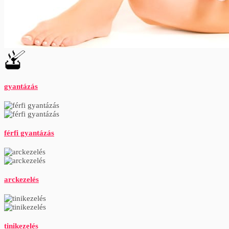
gyantázás
férfi gyantázás
arckezelés
tinikezelés