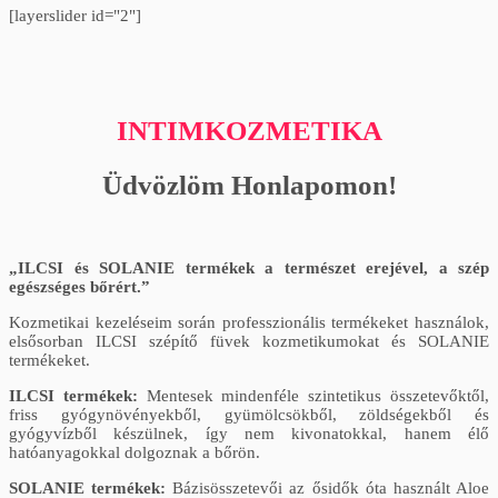
[layerslider id="2"]
INTIMKOZMETIKA
Üdvözlöm Honlapomon!
„ILCSI és SOLANIE termékek a természet erejével, a szép
egészséges bőrért.”
Kozmetikai kezeléseim során professzionális termékeket használok,
elsősorban ILCSI szépítő füvek kozmetikumokat és SOLANIE
termékeket.
ILCSI termékek:
Mentesek mindenféle szintetikus összetevőktől,
friss gyógynövényekből, gyümölcsökből, zöldségekből és
gyógyvízből készülnek, így nem kivonatokkal, hanem élő
hatóanyagokkal dolgoznak a bőrön.
SOLANIE termékek:
Bázisösszetevői az ősidők óta használt Aloe