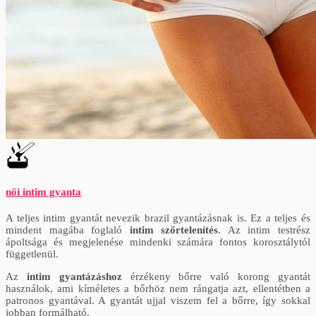
női intim gyanta
A teljes intim gyantát nevezik brazil gyantázásnak is. Ez a teljes és
mindent magába foglaló
intim szőrtelenítés
. Az intim testrész
ápoltsága és megjelenése mindenki számára fontos korosztálytól
függetlenül.
Az
intim gyantázáshoz
érzékeny bőrre való korong gyantát
használok, ami kíméletes a bőrhöz nem rángatja azt, ellentétben a
patronos gyantával. A gyantát ujjal viszem fel a bőrre, így sokkal
jobban formálható.