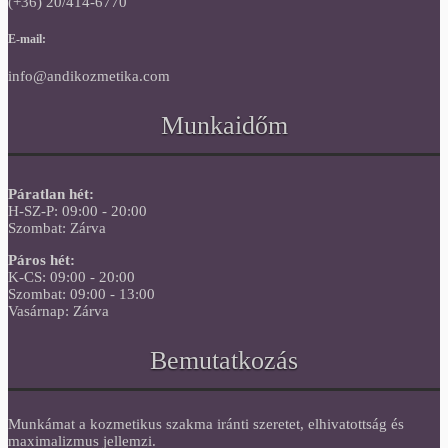
(+36) 20/414-6770
E-mail:
info@andikozmetika.com
Munkaidőm
Páratlan hét:
H-SZ-P: 09:00 - 20:00
Szombat: Zárva
Páros hét:
K-CS: 09:00 - 20:00
Szombat: 09:00 - 13:00
Vasárnap: Zárva
Bemutatkozás
Munkámat a kozmetikus szakma iránti szeretet, elhivatottság és
maximalizmus jellemzi.