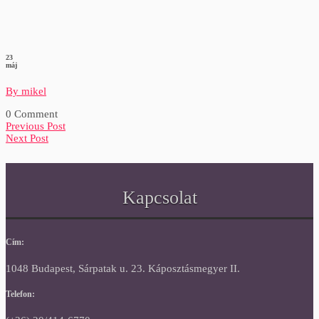
23
máj
By mikel
0 Comment
Previous Post
Next Post
Kapcsolat
Cím:
1048 Budapest, Sárpatak u. 23. Káposztásmegyer II.
Telefon: