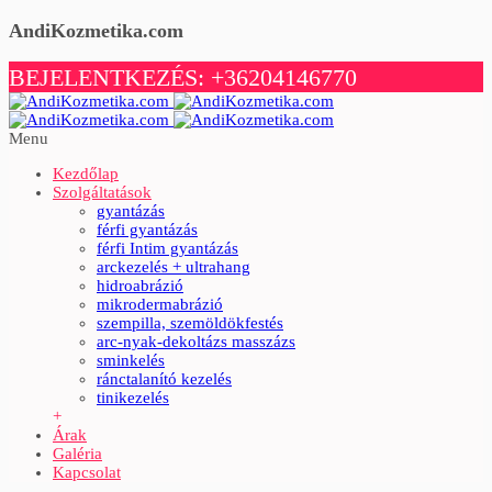
AndiKozmetika.com
BEJELENTKEZÉS: +36204146770
Menu
Kezdőlap
Szolgáltatások
gyantázás
férfi gyantázás
férfi Intim gyantázás
arckezelés + ultrahang
hidroabrázió
mikrodermabrázió
szempilla, szemöldökfestés
arc-nyak-dekoltázs masszázs
sminkelés
ránctalanító kezelés
tinikezelés
+
Árak
Galéria
Kapcsolat