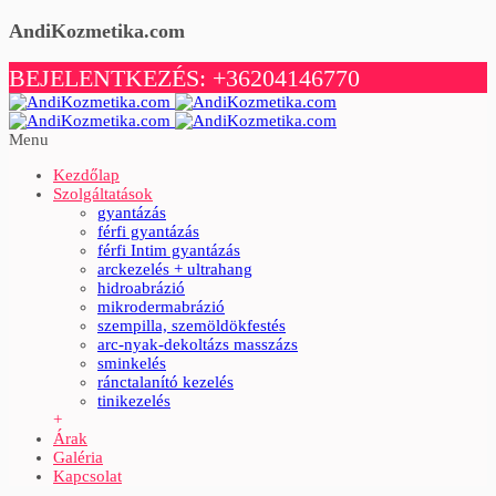
AndiKozmetika.com
BEJELENTKEZÉS: +36204146770
Menu
Kezdőlap
Szolgáltatások
gyantázás
férfi gyantázás
férfi Intim gyantázás
arckezelés + ultrahang
hidroabrázió
mikrodermabrázió
szempilla, szemöldökfestés
arc-nyak-dekoltázs masszázs
sminkelés
ránctalanító kezelés
tinikezelés
+
Árak
Galéria
Kapcsolat