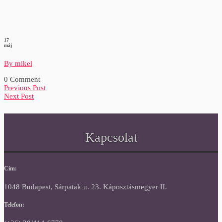
17
máj
By mikel
0 Comment
Previous Post
Next Post
Kapcsolat
Cím:
1048 Budapest, Sárpatak u. 23. Káposztásmegyer II.
Telefon: