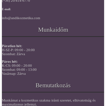
(+36) 20/414-6770
E-mail:
info@andikozmetika.com
Munkaidőm
Páratlan hét:
H-SZ-P: 09:00 - 20:00
Szombat: Zárva
Páros hét:
K-CS: 09:00 - 20:00
Szombat: 09:00 - 13:00
Vasárnap: Zárva
Bemutatkozás
Munkámat a kozmetikus szakma iránti szeretet, elhivatottság és
maximalizmus jellemzi.