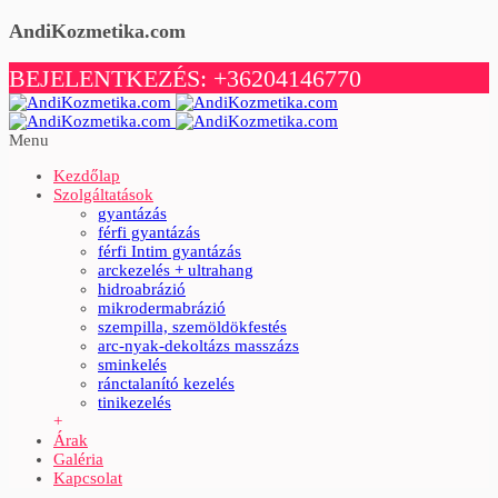
AndiKozmetika.com
BEJELENTKEZÉS: +36204146770
Menu
Kezdőlap
Szolgáltatások
gyantázás
férfi gyantázás
férfi Intim gyantázás
arckezelés + ultrahang
hidroabrázió
mikrodermabrázió
szempilla, szemöldökfestés
arc-nyak-dekoltázs masszázs
sminkelés
ránctalanító kezelés
tinikezelés
+
Árak
Galéria
Kapcsolat