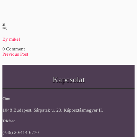
25
máj
By mikel
0 Comment
Previous Post
Kapcsolat
Cím:
1048 Budapest, Sárpatak u. 23. Káposztásmegyer II.
Telefon:
(+36) 20/414-6770