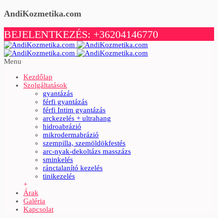
AndiKozmetika.com
BEJELENTKEZÉS: +36204146770
Menu
Kezdőlap
Szolgáltatások
gyantázás
férfi gyantázás
férfi Intim gyantázás
arckezelés + ultrahang
hidroabrázió
mikrodermabrázió
szempilla, szemöldökfestés
arc-nyak-dekoltázs masszázs
sminkelés
ránctalanító kezelés
tinikezelés
+
Árak
Galéria
Kapcsolat