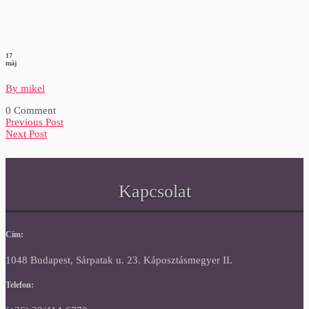
17
máj
By mikel
0 Comment
Previous Post
Next Post
Kapcsolat
Cím:
1048 Budapest, Sárpatak u. 23. Káposztásmegyer II.
Telefon: