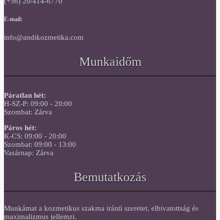
(+36) 20/414-6770
E-mail:
info@andikozmetika.com
Munkaidőm
Páratlan hét:
H-SZ-P: 09:00 - 20:00
Szombat: Zárva
Páros hét:
K-CS: 09:00 - 20:00
Szombat: 09:00 - 13:00
Vasárnap: Zárva
Bemutatkozás
Munkámat a kozmetikus szakma iránti szeretet, elhivatottság és
maximalizmus jellemzi.